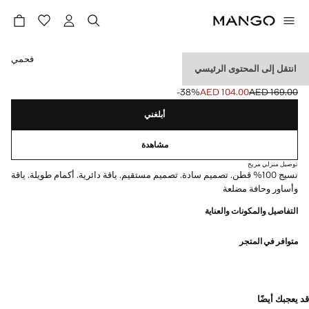
حدد اللون
فحمي
انتقل إلى المحتوى الرئيسي
كنزة من القطن
‎-38‎%‎
AED 104.00
AED 169.00
السعر الحالي [AED 104.00 ]
السعر الأول محذوف [AED 169.00 ]
أبلغني
مشاهدة
توصيل منزلي مريح
نسيج 100% قطن. تصميم سادة. تصميم مستقيم. ياقة دائرية. أكمام طويلة. ياقة
وأساور وحافة مضلعة
التفاصيل والمكونات والعناية
متوافر في المتجر
قد يعجبك أيضًا