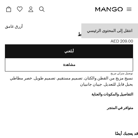
حدد اللون
أزرق غامق
انتقل إلى المحتوى الرئيسي
بنطلون قطن كتان بحبل ربط
AED 209.00
السعر الحالي [AED 209.00 ]
أبلغني
مشاهدة
توصيل منزلي مريح
نسيج مزيج من القطن والكتان. تصميم مستقيم. تصميم طويل. خصر مطاطي
بحبل قابل للتعديل. جيبان جانبيان
التفاصيل والمكونات والعناية
متوافر في المتجر
قد يعجبك أيضًا