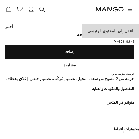
حدد اللون
أحمر
انتقل إلى المحتوى الرئيسي
طقم أقراط متناسقة 2 قطعة
AED 69.00
السعر الحالي [AED 69.00 ]
إضافة
مشاهدة
توصيل منزلي مريح
حزمة من 2. نسيج من سعف النخيل. تصميم مُركّب. تصميم حلقي. إغلاق بخطاف
التفاصيل والمكونات والعناية
متوافر في المتجر
مجوهرات
أقراط