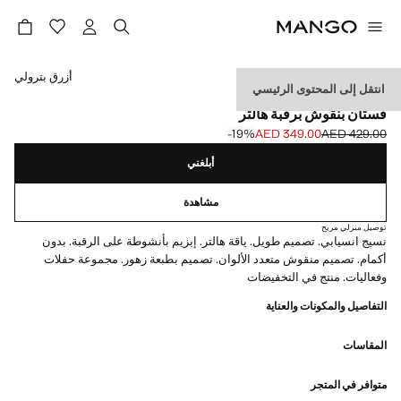
حدد اللون
أزرق بترولي
انتقل إلى المحتوى الرئيسي
EVENTS
فستان بنقوش برقبة هالتر
‎-19‎%‎
AED 349.00
AED 429.00
السعر الحالي [AED 349.00 ]
السعر الأول محذوف [AED 429.00 ]
أبلغني
مشاهدة
توصيل منزلي مريح
نسيج انسيابي. تصميم طويل. ياقة هالتر. إبزيم بأنشوطة على الرقبة. بدون
أكمام. تصميم منقوش متعدد الألوان. تصميم بطبعة زهور. مجموعة حفلات
وفعاليات. منتج في التخفيضات
التفاصيل والمكونات والعناية
المقاسات
متوافر في المتجر