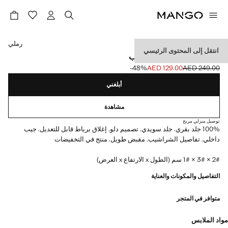
حدد اللون
رملي
انتقل إلى المحتوى الرئيسي
حقيبة باكت من الجلد بأهداب
‎-48‎%‎
AED 129.00
AED 249.00
السعر الحالي [AED 129.00 ]
السعر الأول محذوف [AED 249.00 ]
أبلغني
مشاهدة
توصيل منزلي مريح
100% جلد بقري. جلد سويدي. تصميم دلو. إغلاق برباط قابل للتعديل. جيب
داخلي. تفاصيل الشراشيب. مقبض طويل. منتج في التخفيضات
2# × 3# × 1# سم (الطول x الارتفاع x العرض)
التفاصيل والمكونات والعناية
متوافر في المتجر
مواد الملابس