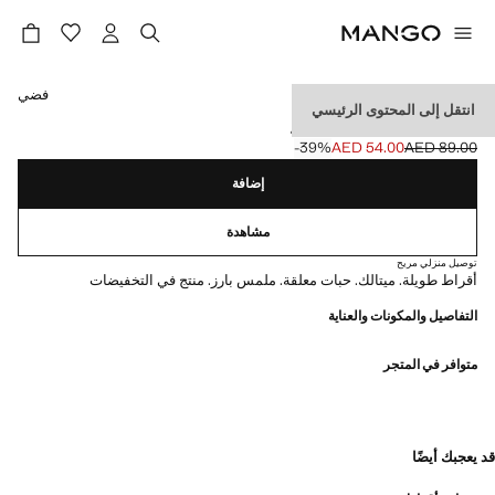
حدد اللون
فضي
انتقل إلى المحتوى الرئيسي
أقراط متدلية مطرزة بخرز
‎-39‎%‎
AED 54.00
AED 89.00
السعر الحالي [AED 54.00 ]
السعر الأول محذوف [AED 89.00 ]
إضافة
مشاهدة
توصيل منزلي مريح
أقراط طويلة. ميتالك. حبات معلقة. ملمس بارز. منتج في التخفيضات
التفاصيل والمكونات والعناية
متوافر في المتجر
قد يعجبك أيضًا