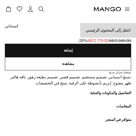
حدد اللون
كستنائي
انتقل إلى المحتوى الرئيسي
فستان هالتر بنقشة زهور
‎-28‎%‎
AED 179.00
AED 249.00
السعر الحالي [AED 179.00 ]
السعر الأول محذوف [AED 249.00 ]
إضافة
مشاهدة
توصيل منزلي مريح
نسيج انسيابي. تصميم مستقيم. تصميم قصير. تصميم بطبعة زهور. ياقة هالتر.
ظهر مفتوح. إبزيم بأنشوطة على الرقبة. منتج في التخفيضات
التفاصيل والمكونات والعناية
المقاسات
متوافر في المتجر