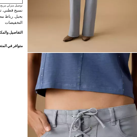
توصيل منزلي مريح
نسيج قطني. ت
بحبل. رباط مض
التخفيضات
التفاصيل والمكو
متوافر في المت