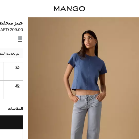
جينز منخفض
0
AED 209.00
السعر الحالي [AED 109.00 
السعر الأول محذوف [00
حدد اللون
تم تحديث المق
4
32
غير متوفر. أ
42
توصيل خلال مدة ت
القطع الأخيرة!
غير متوفر. أنا أري
توصيل خلال مدة تتراوح بي
المقاسات