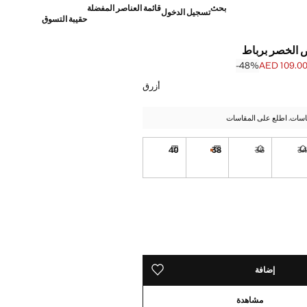
بحث
قائمة العناصر المفضلة
تسجيل الدخول
حقيبة التسوق
 الخصر برباط
‎-48‎%‎
AED 109.0
]
AED 209. ]
أزرق
اسات. اطلع على المقاسات
40
38
36
3
نا أريده!
غير متوفر. أنا أريده!
غير متوفر. أنا أريده!
القطع الأخيرة!
توصيل خلال مدة تتراوح بين 7 و 10 أيام عمل
توصيل خلال مدة تتراوح بين 7 و 10 أيام عمل
تراوح بين 7 و 10 أيام عمل
ده!
ن 7 و 10 أيام عمل
إضافة
حفظه في قائمة منتجاتك المفضلة
مشاهدة