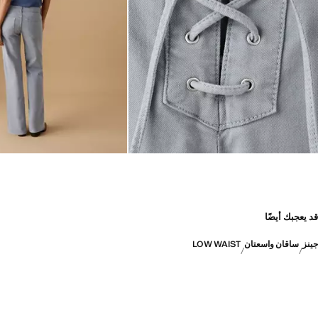
قد يعجبك أيضًا
جينز
ساقان واسعتان
LOW WAIST