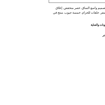
صميم واسع الساق. خصر منخفض. إغلاق
فر. حلقات للحزام. خمسة جيوب. منتج في
نات والعناية
جر