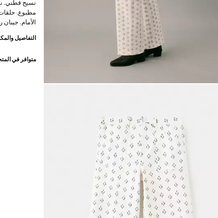
نسيج قطني. ن
مطبوع. حلقات 
الأمام. جيبان 
التفاصيل والمكو
متوافر في المت