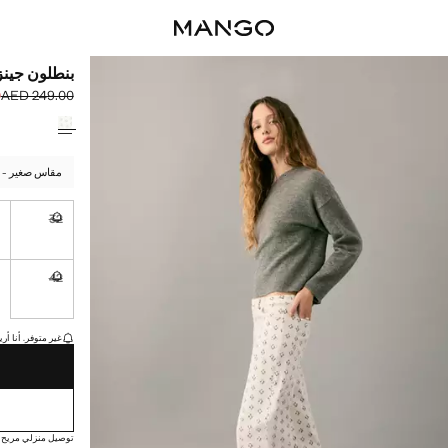
بنطلون جين
0
AED 249.00
السعر الحالي [AED 179.00 
السعر الأول محذوف [00
حدد اللون
مقاس صغير - اخ
4
32
غير متوفر. أ
42
غير متوفر. أ
القطع الأخيرة!
غير متوفر. أنا أري
توصيل منزلي مريح