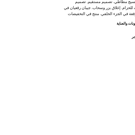
سيج مطاطي. تصميم مستقيم. تصميم
للحزام. إغلاق بزر وسحاب. جيبان رقعيان في
رقعة في الجزء الخلفي. منتج في التخفيضات
نات والعناية
جر