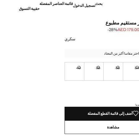
بحث
قائمة العناصر المفضلة
تسجيل الدخول
حقيبة التسوق
ز مستقيم مطبوع
‎-28‎%‎
AED 179.0
]
AED 249. ]
سكري
تر مقاسا أكبر من المعتاد
40
38
36
3
نا أريده!
غير متوفر. أنا أريده!
غير متوفر. أنا أريده!
غير متوفر. أنا أريده!
غير متوفر. أنا أريده!
نا أريده!
ده!
أضف إلى قائمة القطع المفضلة
مشاهدة