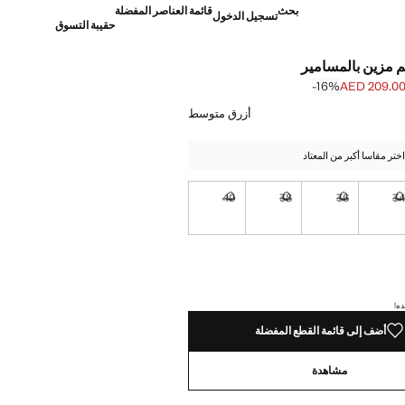
بحث
قائمة العناصر المفضلة
تسجيل الدخول
حقيبة التسوق
 مزين بالمسامير
‎-16‎%‎
AED 209.0
]
AED 249. ]
أزرق متوسط
تر مقاسا أكبر من المعتاد
40
38
36
3
نا أريده!
غير متوفر. أنا أريده!
غير متوفر. أنا أريده!
غير متوفر. أنا أريده!
غير متوفر. أنا أريده!
نا أريده!
ده!
أضف إلى قائمة القطع المفضلة
مشاهدة