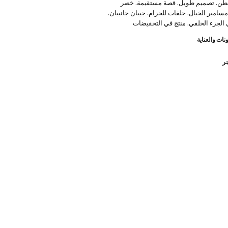
 100% قطن. تصميم طويل. قصة مستقيمة. خصر
مسامير الخيال. حلقات للحزام. جيبان جانبيان.
 الجزء الخلفي. منتج في التخفيضات
نات والعناية
جر