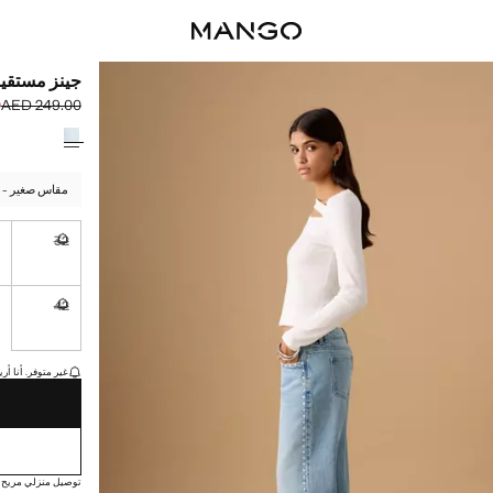
جينز مستقيم
0
AED 249.00
السعر الحالي [AED 209.00 
السعر الأول محذوف [00
حدد اللون
مقاس صغير - اخ
4
32
غير متوفر. أ
42
غير متوفر. أ
القطع الأخيرة!
غير متوفر. أنا أري
توصيل منزلي مريح