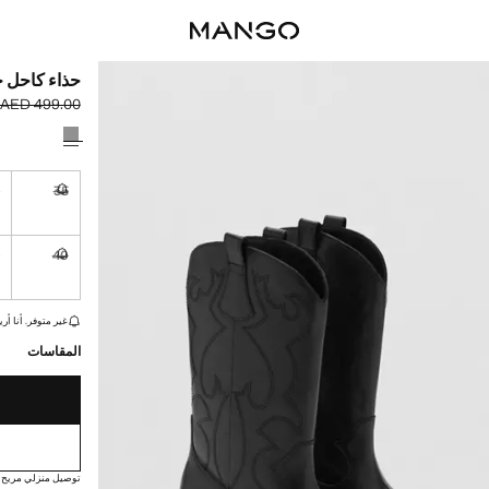
حذاء كاحل ج
AED 499.00
السعر الحالي [AED 250.00 
السعر الأول محذوف [00
حدد اللون
6
35
غير متوفر. أ
1
40
غير متوفر. أ
القطع الأخيرة!
غير متوفر. أنا أري
المقاسات
توصيل منزلي مريح