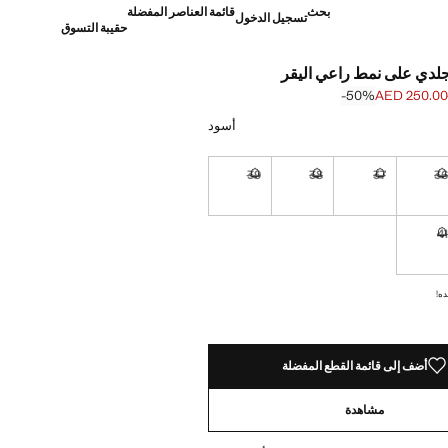
بحث
قائمة العناصر المفضلة
تسجيل الدخول
حقيبة التسوق
لدي على نمط راعي اليقر
‎-50‎%‎
AED 250.00
]
AED 499. ]
أسود
39
38
37
3
نا أريده!
غير متوفر. أنا أريده!
غير متوفر. أنا أريده!
غير متوفر. أنا أريده!
غير متوفر. أنا أريده!
4
نا أريده!
غير متوفر. أنا أريده!
ده!
أضف إلى قائمة القطع المفضلة
مشاهدة