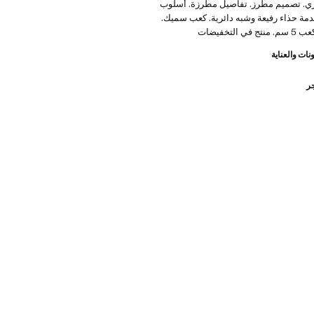
 بقري. تصميم مطرز. تفاصيل مطرزة. أسلوب
قدمة حذاء رفيعة وشبه دائرية. كعب سميك.
التخفيضات
نات والعناية
جر