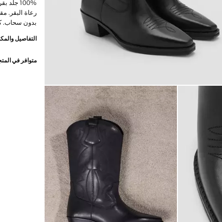
100% جلد
رعاة البقر. م
بدون سحاب. كعب 5 سم. منتج في 
التفاصيل والمكو
متوافر في المت