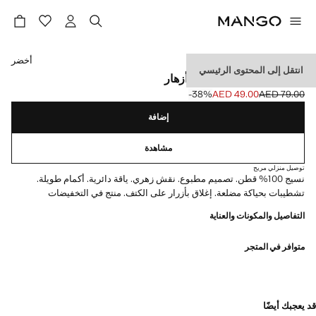
حدد اللون
أخضر
انتقل إلى المحتوى الرئيسي
سويت شيرت عليه طباعة أزهار
‎-38‎%‎
AED 49.00
AED 79.00
السعر الحالي [AED 49.00 ]
السعر الأول محذوف [AED 79.00 ]
إضافة
مشاهدة
توصيل منزلي مريح
نسيج 100% قطن. تصميم مطبوع. نقش زهري. ياقة دائرية. أكمام طويلة.
تشطيبات بحياكة مضلعة. إغلاق بأزرار على الكتف. منتج في التخفيضات
التفاصيل والمكونات والعناية
متوافر في المتجر
قد يعجبك أيضًا