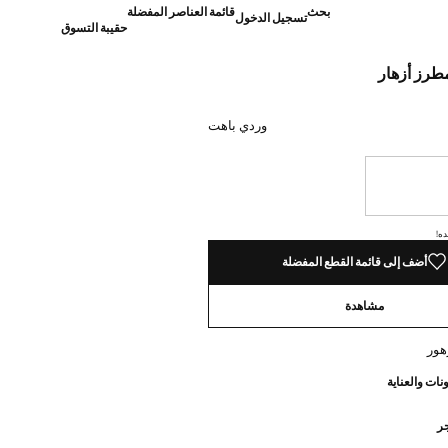
بحث
قائمة العناصر المفضلة
تسجيل الدخول
حقيبة التسوق
رز أزهار
]
وردي باهت
نا أريده!
ده!
أضف إلى قائمة القطع المفضلة
مشاهدة
هور
نات والعناية
جر