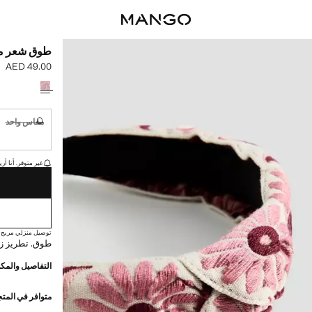
طوق شعر مط
AED 49.00
السعر الحالي [AED 49.00 
حدد اللون
مقاس واحد
غير متوفر. أ
القطع الأخيرة!
غير متوفر. أنا أري
توصيل منزلي مريح
طوق. تطريز ز
التفاصيل والمكو
متوافر في المت