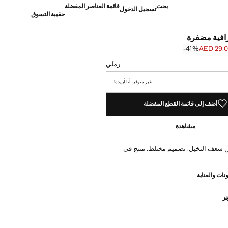
بحث
قائمة العناصر المفضلة
تسجيل الدخول
حقيبة التسوق
افية مضفرة
‎-41‎%‎
AED 29.
]
AED 49.0 ]
رملي
غير متوفر. أنا أريده!
أضف إلى قائمة القطع المفضلة
مشاهدة
 سعف النخيل. تصميم مختلط. منتج في
نات والعناية
جر