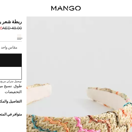
ربطة شعر ر
00
AED 49.00
السعر الحالي [AED 29.00 
السعر الأول محذوف [0
حدد اللون
إختر مقاسك
مقاس واحد
توصيل منزلي مريح
طوق. نسيج من
التخفيضات
التفاصيل والمكو
متوافر في المت