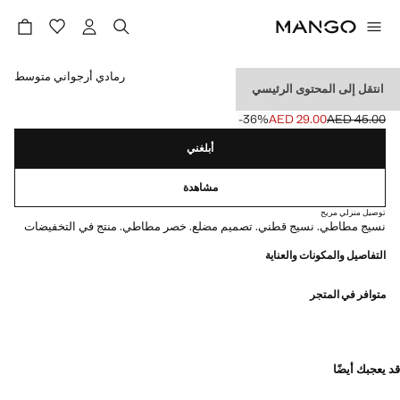
حدد اللون
رمادي أرجواني متوسط
انتقل إلى المحتوى الرئيسي
جورب طويل مدعم
‎-36‎%‎
AED 29.00
AED 45.00
السعر الحالي [AED 29.00 ]
السعر الأول محذوف [AED 45.00 ]
أبلغني
مشاهدة
توصيل منزلي مريح
نسيج مطاطي. نسيج قطني. تصميم مضلع. خصر مطاطي. منتج في التخفيضات
التفاصيل والمكونات والعناية
متوافر في المتجر
قد يعجبك أيضًا