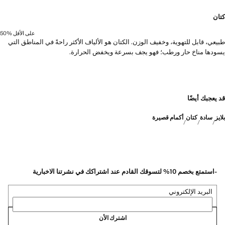
كتان
على الأقل 50‎%‎
طبيعي، قابل للتهوية، وخفيف الوزن. الكتان هو الألياف الأكثر راحةً في المناطق التي
يسودها مناخ حار ورطب؛ فهو يجف بسرعة ويخفض الحرارة.
قد يعجبك أيضًا
بلايز
سادة
كتان
أكمام قصيرة
-استمتع بخصم 10% لتسوقك القادم عند اشتراكك في نشرتنا الاخبارية
البريد الإلكتروني
اشترك الأن