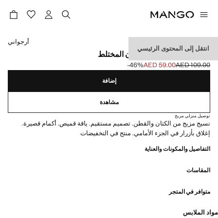
حدد اللون
أرجواني
انتقل إلى المحتوى الرئيسي
قميص بكم قصير من الكتان المختلط
‎-46‎%‎
AED 59.00
AED 109.00
السعر الحالي [AED 59.00 ]
السعر الأول محذوف [AED 109.00 ]
إضافة
مشاهدة
توصيل منزلي مريح
نسيج مزيج من الكتان والقطن. تصميم مستقيم. ياقة قميص. أكمام قصيرة.
إغلاق بأزرار في الجزء الأمامي. منتج في التخفيضات
التفاصيل والمكونات والعناية
المقاسات
متوافر في المتجر
مواد الملابس