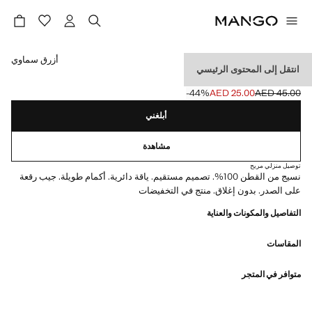
حدد اللون
أزرق سماوي
انتقل إلى المحتوى الرئيسي
تي شيرت قطني بجيب
‎-44‎%‎
AED 25.00
AED 45.00
السعر الحالي [AED 25.00 ]
السعر الأول محذوف [AED 45.00 ]
أبلغني
مشاهدة
توصيل منزلي مريح
نسيج من القطن 100%. تصميم مستقيم. ياقة دائرية. أكمام طويلة. جيب رقعة
على الصدر. بدون إغلاق. منتج في التخفيضات
التفاصيل والمكونات والعناية
المقاسات
متوافر في المتجر