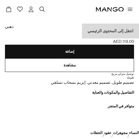
حدد اللون
ذهبي
انتقل إلى المحتوى الرئيسي
قلادة سلسلة طويلة
AED 119.00
السعر الحالي [AED 119.00 ]
إضافة
مشاهدة
توصيل منزلي مريح
طويلة
تصميم طويل. تصميم معدني. إبزيم بسحاب تسلقي
التفاصيل والمكونات والعناية
متوافر في المتجر
النساء
مجوهرات
عقود
الحفلات