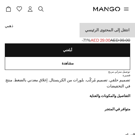
حدد اللون
ذهبي
انتقل إلى المحتوى الرئيسي
مجموعة أقراط مختلطة
‎-71‎%‎
AED 29.00
AED 99.00
السعر الحالي [AED 29.00 ]
السعر الأول محذوف [AED 99.00 ]
أبلغني
مشاهدة
توصيل منزلي مريح
قصيرة
تصميم حلقي. تصميم مُركّب. بلورات من الكريستال. إغلاق معدني بالضغط. منتج
في التخفيضات
التفاصيل والمكونات والعناية
متوافر في المتجر