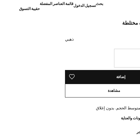
بحث
قائمة العناصر المفضلة
تسجيل الدخول
حقيبة التسوق
ة مختلطة
]
ذهبي
ده!
إضافة
حفظه في قائمة منتجاتك المفضلة
مشاهدة
متوسط الحجم. بدون إغلاق
نات والعناية
جر