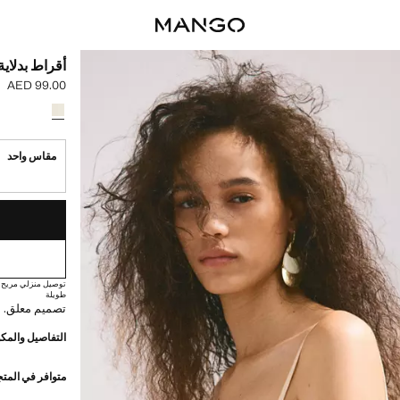
أقراط بدلاي
AED 99.00
السعر الحالي [AED 99.00 
حدد اللون
مقاس واحد
القطع الأخيرة!
غير متوفر. أنا أري
توصيل منزلي مريح
طويلة
تصميم معلق. 
التفاصيل والمكو
متوافر في المت