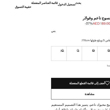
بحث
قائمة العناصر المفضلة
تسجيل الدخول
حقيبة التسوق
سوج ناعم وفولار
‎-37‎%‎
AED 189.0
]
AED 299. ]
بني
ا 176cm.
XL
L
M
نا أريده!
غير متوفر. أنا أريده!
غير متوفر. أنا أريده!
غير متوفر. أنا أريده!
غير متوفر. أنا أريده!
ده!
أضف إلى قائمة القطع المفضلة
مشاهدة
 محبوك ناعم، يتميز هذا التصميم المستقيم
بياقة على شكل V مزينة بفولار، وأكمام طويلة وإغلاق أمامي