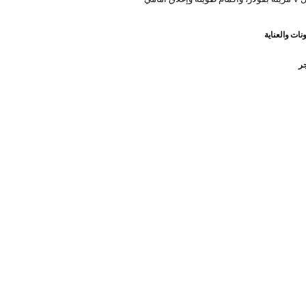
نات والعناية
جر