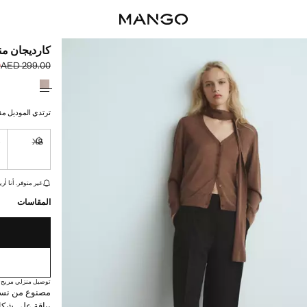
كارديجان من
0
AED 299.00
السعر الحالي [AED 189.00 
السعر الأول محذوف [00
حدد اللون
ترتدي الموديل مقاس S ويبلغ طوله
S
XS
غير متوفر. أ
القطع الأخيرة!
غير متوفر. أنا أري
المقاسات
توصيل منزلي مريح
مصنوع من نسيج