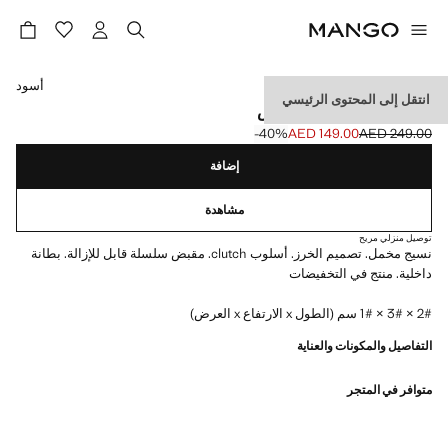
حدد اللون
أسود
انتقل إلى المحتوى الرئيسي
حقيبة كلاتش مخمل سترس
‎-40‎%‎
AED 149.00
AED 249.00
السعر الحالي [AED 149.00 ]
السعر الأول محذوف [AED 249.00 ]
إضافة
مشاهدة
توصيل منزلي مريح
نسيج مخمل. تصميم الخرز. أسلوب clutch. مقبض سلسلة قابل للإزالة. بطانة
داخلية. منتج في التخفيضات
2# × 3# × 1# سم (الطول x الارتفاع x العرض)
التفاصيل والمكونات والعناية
متوافر في المتجر