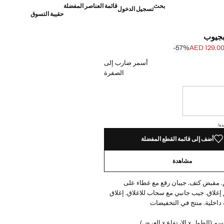
بحث
قائمة العناصر المفضلة
تسجيل الدخول
حقيبة التسوق
بجيوب
‎-57‎%‎
AED 129.0
]
AED 299. ]
أسمر ضارب إلى
الصفرة
نا أريده!
ده!
أضف إلى قائمة القطع المفضلة
مشاهدة
 مقبض كتف. جيبان رقع مع غطاء على
م إغلاق. جيب جانبي مع سحاب للاغلاق. إغلاق
داخلية. منتج في التخفيضات