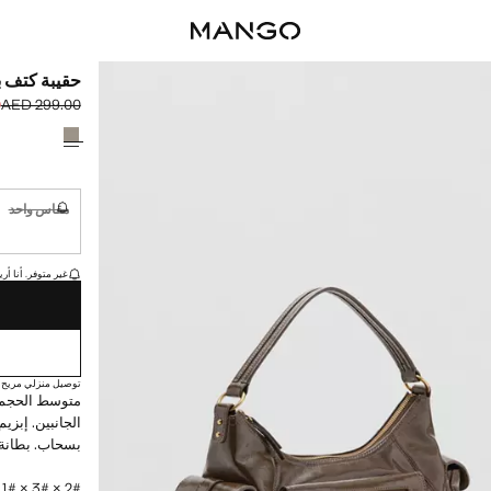
حقيبة كتف 
0
AED 299.00
السعر الحالي [AED 129.00 
السعر الأول محذوف [00
حدد اللون
مقاس واحد
غير متوفر. أ
القطع الأخيرة!
غير متوفر. أنا أري
توصيل منزلي مريح
متوسط الحجم.
الجانبين. إبزي
بسحاب. بطانة 
2# × 3# × 1# سم (الطول x الارتفاع x العرض)