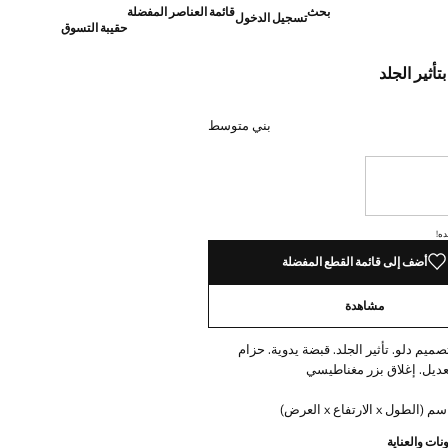
بحث
قائمة العناصر المفضلة
تسجيل الدخول
حقيبة التسوق
تأثير الجلد
]
بني متوسط
نا أريده!
ده!
أضف إلى قائمة القطع المفضلة
مشاهدة
يم دلو. تأثير الجلد. قبضة يدوية. حزام
عديل. إغلاق بزر مغناطيسي
نات والعناية