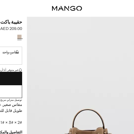
حقيبة باكت ب
AED 209.00
السعر الحالي [AED 209.00 
حدد اللون
مقاس واحد
غير متوفر. أ
القطع الأخيرة!
غير متوفر. أنا أري
توصيل منزلي مريح
مقاس صغير. تصم
طويل قابل للت
2# × 3# × 1# سم (الطول x الارتفاع x العرض)
التفاصيل والمكو