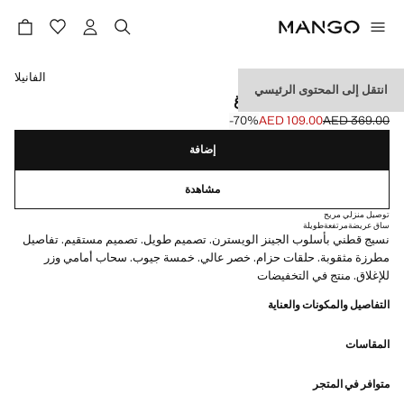
حدد اللون
الفانيلا
انتقل إلى المحتوى الرئيسي
جينز مستقيم مطرز ومفرغ
‎-70‎%‎
AED 109.00
AED 369.00
السعر الحالي [AED 109.00 ]
السعر الأول محذوف [AED 369.00 ]
إضافة
مشاهدة
توصيل منزلي مريح
ساق عريضة
مرتفعة
طويلة
نسيج قطني بأسلوب الجينز الويسترن. تصميم طويل. تصميم مستقيم. تفاصيل
مطرزة مثقوبة. حلقات حزام. خصر عالي. خمسة جيوب. سحاب أمامي وزر
للإغلاق. منتج في التخفيضات
التفاصيل والمكونات والعناية
المقاسات
متوافر في المتجر