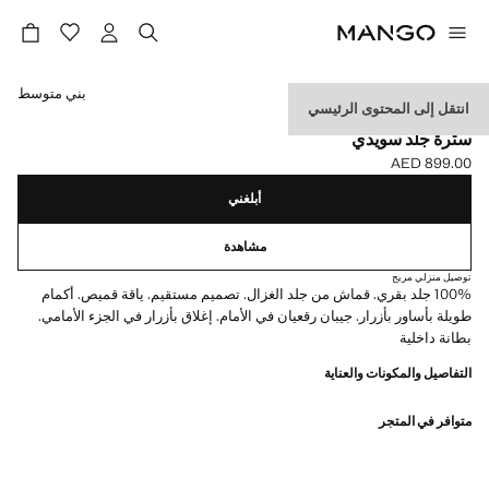
حدد اللون
بني متوسط
انتقل إلى المحتوى الرئيسي
الجلد
سترة جلد سويدي
AED 899.00
السعر الحالي [AED 899.00 ]
أبلغني
مشاهدة
توصيل منزلي مريح
100% جلد بقري. قماش من جلد الغزال. تصميم مستقيم. ياقة قميص. أكمام
طويلة بأساور بأزرار. جيبان رقعيان في الأمام. إغلاق بأزرار في الجزء الأمامي.
بطانة داخلية
التفاصيل والمكونات والعناية
متوافر في المتجر