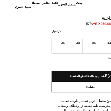
بحث
قائمة العناصر المفضلة
تسجيل الدخول
حقيبة التسوق
اخلية
‎-57‎%‎
AED 259.00
]
AED 599. ]
كراميل
42
40
38
3
نا أريده!
غير متوفر. أنا أريده!
غير متوفر. أنا أريده!
غير متوفر. أنا أريده!
غير متوفر. أنا أريده!
ده!
أضف إلى قائمة القطع المفضلة
مشاهدة
سيج مخمل. حرير. تصميم طويل. تصميم
متوسط. طية خفيفة. زر وخطاف وسحاب
ي. إطلالة كاملة. هذه القطعة تنتمي إلى