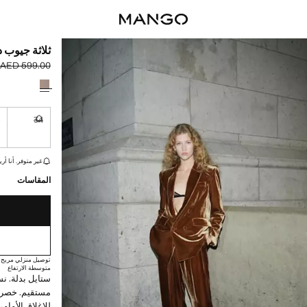
ثلاثة جيوب د
AED 599.00
السعر الحالي [AED 259.00 
السعر الأول محذوف [00
حدد اللون
6
34
غير متوفر. أ
القطع الأخيرة!
غير متوفر. أنا أري
المقاسات
توصيل منزلي مريح
متوسطة الارتفاع
ستايل بدلة. ن
مستقيم. خصر 
للإغلاق الأمام