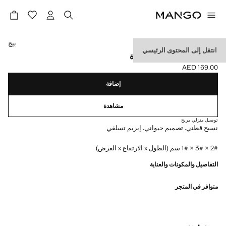
حدد اللون
بيج
انتقل إلى المحتوى الرئيسي
سلسلة مفاتيح دمية محشوة
AED 169.00
السعر الحالي [AED 169.00 ]
إضافة
مشاهدة
توصيل منزلي مريح
نسيج قطني. تصميم حيواني. إبزيم تسلقي
2# × 3# × 1# سم (الطول x الارتفاع x العرض)
التفاصيل والمكونات والعناية
متوافر في المتجر