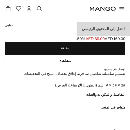
حدد اللون
ذهبي
انتقل إلى المحتوى الرئيسي
تشيرمات ميدالية المفاتيح
‎-59‎%‎
AED 69.00
AED 169.00
السعر الحالي [AED 69.00 ]
السعر الأول محذوف [AED 169.00 ]
إضافة
مشاهدة
توصيل منزلي مريح
تصميم سلسلة. تفاصيل ساحرة. إغلاق بخطاف. منتج في التخفيضات
2# × 3# × 1# سم (الطول x الارتفاع x العرض)
التفاصيل والمكونات والعناية
متوافر في المتجر