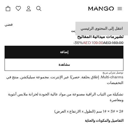
حدد اللون
فضي
انتقل إلى المحتوى الرئيسي
SELECTION / متوفر حصريًا عبر الإنترنت
تشيرمات ميدالية المفاتيح
‎-36‎%‎
AED 109.00
AED 169.00
السعر الحالي [AED 109.00 ]
السعر الأول محذوف [AED 169.00 ]
إضافة
مشاهدة
توصيل منزلي مريح
Multi-charms. إغلاق بحلقة. حصريًا عبر الإنترنت. مجموعة سيليكشن. منتج في
التخفيضات
تشكيلة من الثياب الراقية مصنوعة من مواد عالية الجودة لخزانة ملابس أنثوية
ومعاصرة
2# × 3# × 1# سم (الطول x الارتفاع x العرض)
التفاصيل والمكونات والعناية