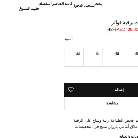
بحث
قائمة العناصر المفضلة
تسجيل الدخول
حقيبة التسوق
ت برقبة فوالر
‎-48‎%‎
AED 129.0
]
AED 249. ]
أسود
XL
L
M
نا أريده!
توصيل خلال مدة تتراوح بين 7 و 10 أيام عمل
توصيل خلال مدة تتراوح بين 7 و 10 أيام عمل
توصيل خلال مدة تتراوح بين 7 و 10 أيام عمل
غير متوفر. أنا أريده!
ده!
ن 7 و 10 أيام عمل
إضافة
حفظه في قائمة منتجاتك المفضلة
مشاهدة
 فحص الطباعة. زينة وشاح على الرقبة.
غلاق أمامي بأزرار. منتج في التخفيضات
نات والعناية