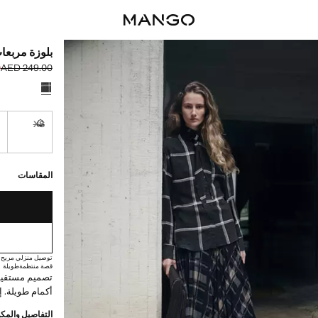
بلوزة مربعا
0
AED 249.00
السعر الحالي [AED 129.00 
السعر الأول محذوف [00
حدد اللون
S
XS
غير متوفر. أ
القطع الأخيرة!
غير متوفر. أنا أري
توصيل خلال مدة تتراوح بي
المقاسات
توصيل منزلي مريح
قصة منتظمة
طويلة
تصميم مستقيم.
أكمام طويلة. إ
التفاصيل والمكو