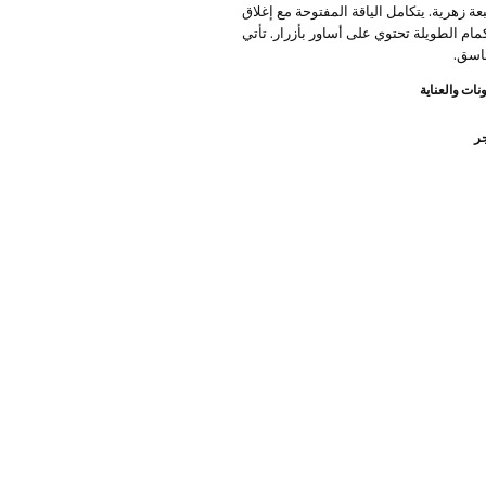
 زهرية. يتكامل الياقة المفتوحة مع إغلاق
أكمام الطويلة تحتوي على أساور بأزرار. تأتي
اسق.
نات والعناية
جر