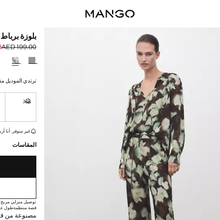
بلوزة برباط 
0
AED 199.00
السعر الحالي [AED 119.00 
السعر الأول محذوف [00
حدد اللون
ترتدي الموديل مقاس S ويبلغ طوله
S
XS
غير متوفر. أ
القطع الأخيرة!
غير متوفر. أنا أري
المقاسات
توصيل منزلي مريح
قصة منتظمة
طول عا
مصنوعة من قم