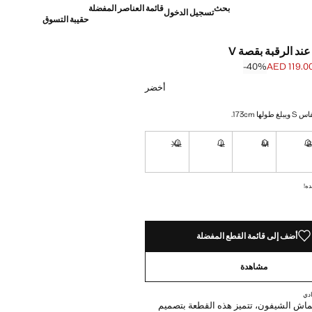
بحث
قائمة العناصر المفضلة
تسجيل الدخول
حقيبة التسوق
عند الرقبة بقصة V
‎-40‎%‎
AED 119.0
]
AED 199. ]
أخضر
ا 173cm.
XL
L
M
نا أريده!
غير متوفر. أنا أريده!
غير متوفر. أنا أريده!
غير متوفر. أنا أريده!
غير متوفر. أنا أريده!
ده!
أضف إلى قائمة القطع المفضلة
مشاهدة
دي
اش الشيفون، تتميز هذه القطعة بتصميم