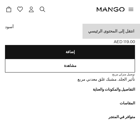
حدد اللون
أسود
انتقل إلى المحتوى الرئيسي
حزام ذو مشبك مربع
AED 119.00
السعر الحالي [AED 119.00 ]
إضافة
مشاهدة
توصيل منزلي مريح
تأثير الجلد. مشبك غلق معدني مربع
التفاصيل والمكونات والعناية
المقاسات
متوافر في المتجر