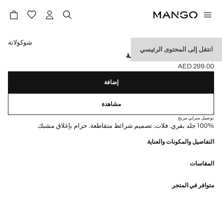
حدد اللون
شوكولاتة
انتقل إلى المحتوى الرئيسي
صندل جلد بشرائط متقاطعة
AED 299.00
السعر الحالي [AED 299.00 ]
إضافة
مشاهدة
توصيل منزلي مريح
100% جلد بقري. فلات. تصميم شرائط متقاطعة. حزام بإغلاق مشبك
التفاصيل والمكونات والعناية
المقاسات
متوافر في المتجر