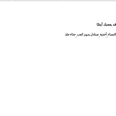
قد يعجبك أيضًا
النساء
أحذية
صنادل بدون كعب
حذاء جلد