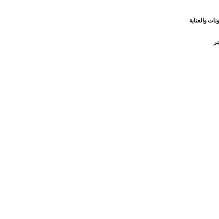
نات والعناية
جر