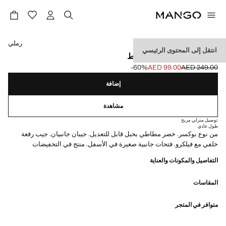
حدد اللون
رملي
انتقل إلى المحتوى الرئيسي
ملابس سباحة أساسية برباط
‎-60‎%‎
AED 99.00
AED 249.00
السعر الحالي [AED 99.00 ]
السعر الأول محذوف [AED 249.00 ]
إضافة
مشاهدة
توصيل منزلي مريح
طول عادي
من نوع بوكسر. خصر مطاطي بحبل قابل للتعديل. جيبان جانبيان. جيب رقعة
خلفي مع فيلكرو. فتحات جانبية صغيرة في الأسفل. منتج في التخفيضات
التفاصيل والمكونات والعناية
المقاسات
متوافر في المتجر