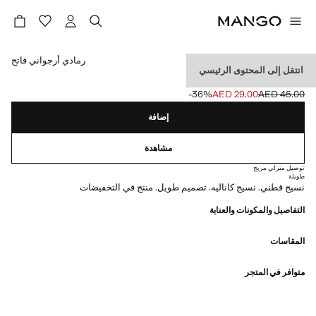
حدد اللون
رمادي أرجواني فاتح
انتقل إلى المحتوى الرئيسي
جوارب قطنية مضلعة
‎-36‎%‎
AED 29.00
AED 45.00
السعر الحالي [AED 29.00 ]
السعر الأول محذوف [AED 45.00 ]
إضافة
مشاهدة
توصيل منزلي مريح
طويلة
نسيج قطني. نسيج كاناليه. تصميم طويل. منتج في التخفيضات
التفاصيل والمكونات والعناية
المقاسات
متوافر في المتجر