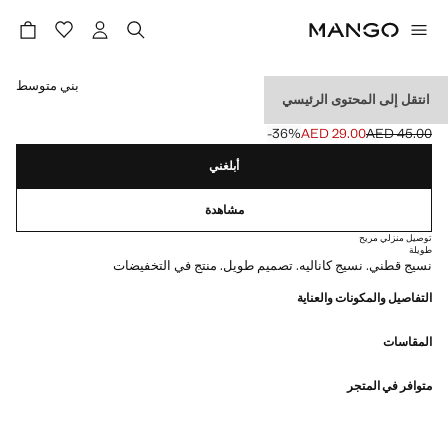
حدد اللون
بني متوسط
انتقل إلى المحتوى الرئيسي
جوارب قطنية مضلعة
‎-36‎%‎
AED 29.00
AED 45.00
السعر الحالي [AED 29.00 ]
السعر الأول محذوف [AED 45.00 ]
أبلغني
مشاهدة
توصيل منزلي مريح
طويلة
نسيج قطني. نسيج كاناليه. تصميم طويل. منتج في التخفيضات
التفاصيل والمكونات والعناية
المقاسات
متوافر في المتجر