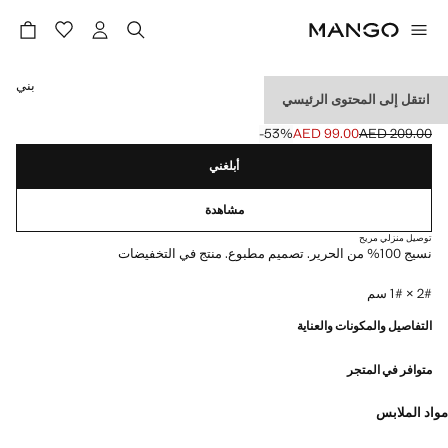
حدد اللون
بني
انتقل إلى المحتوى الرئيسي
وشاح مطبوع 100% حرير
‎-53‎%‎
AED 99.00
AED 209.00
السعر الحالي [AED 99.00 ]
السعر الأول محذوف [AED 209.00 ]
أبلغني
مشاهدة
توصيل منزلي مريح
نسيج 100% من الحرير. تصميم مطبوع. منتج في التخفيضات
2# × 1# سم
التفاصيل والمكونات والعناية
متوافر في المتجر
مواد الملابس