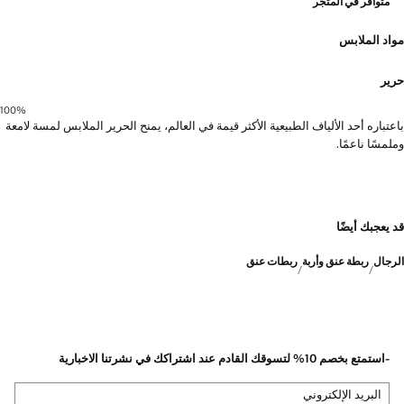
متوافر في المتجر
مواد الملابس
حرير
100‎%‎
باعتباره أحد الألياف الطبيعية الأكثر قيمة في العالم، يمنح الحرير الملابس لمسة لامعة
وملمسًا ناعمًا.
قد يعجبك أيضًا
الرجال
ربطة عنق وأربة
ربطات عنق
-استمتع بخصم 10% لتسوقك القادم عند اشتراكك في نشرتنا الاخبارية
البريد الإلكتروني