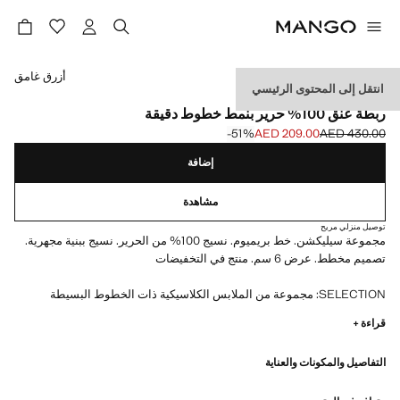
حدد اللون
أزرق غامق
انتقل إلى المحتوى الرئيسي
SELECTION
ربطة عنق 100% حرير بنمط خطوط دقيقة
‎-51‎%‎
AED 209.00
AED 430.00
السعر الحالي [AED 209.00 ]
السعر الأول محذوف [AED 430.00 ]
إضافة
مشاهدة
توصيل منزلي مريح
مجموعة سيليكشن. خط بريميوم. نسيج 100% من الحرير. نسيج ببنية مجهرية.
تصميم مخطط. عرض 6 سم. منتج في التخفيضات
SELECTION: مجموعة من الملابس الكلاسيكية ذات الخطوط البسيطة
والتصميم الدقيق. مصنوعة من أقمشة عالية الجودة للحصول على دولاب ملابس
قراءة +
دائم وأنيق.
التفاصيل والمكونات والعناية
2# × 1# سم