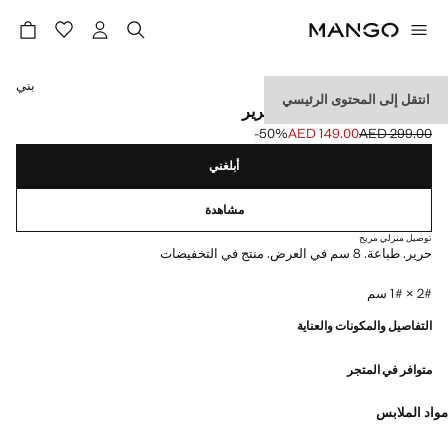
حدد اللون
بني
انتقل إلى المحتوى الرئيسي
ربطة عنق مطبوعة من الحرير
‎-50‎%‎
AED 149.00
AED 299.00
السعر الحالي [AED 149.00 ]
السعر الأول محذوف [AED 299.00 ]
أبلغني
مشاهدة
توصيل منزلي مريح
حرير. طباعة. 8 سم في العرض. منتج في التخفيضات
2# × 1# سم
التفاصيل والمكونات والعناية
متوافر في المتجر
مواد الملابس