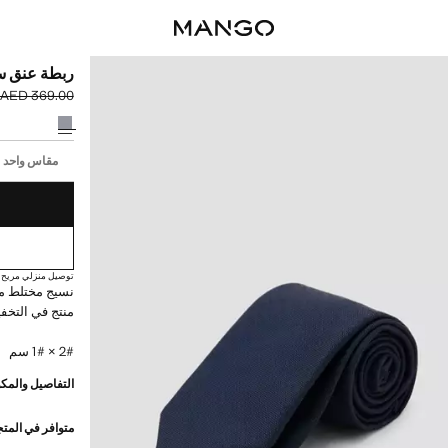
ربطة عنق س
AED 369.00
السعر الحالي [AED 179.00 
السعر الأول محذوف [00
حدد اللون
إختر مقاسك
مقاس واحد
توصيل منزلي مريح
منتج في التخف
2# × 1# سم
التفاصيل والمكو
متوافر في المت