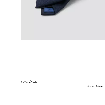
على الأقل 60‎%‎
 أقمشة جديدة.