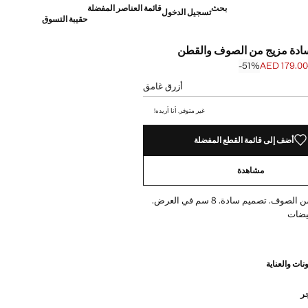
بحث
قائمة العناصر المفضلة
تسجيل الدخول
حقيبة التسوق
ادة مزيج من الصوف والقطن
‎-51‎%‎
AED 179.00
]
AED 369. ]
أزرق غامق
غير متوفر. أنا أريده!
أضف إلى قائمة القطع المفضلة
مشاهدة
نسيج مختلط من الصوف. تصميم سادة. 8 سم في العرض.
يضات
نات والعناية
جر