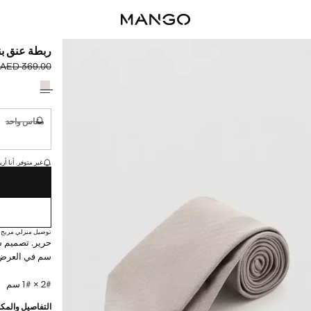
ربطة عنق بن
AED 369.00
السعر الحالي [AED 179.00 
السعر الأول محذوف [00
حدد اللون
مقاس واحد
غير متوفر. أ
القطع الأخيرة!
غير متوفر. أنا أري
توصيل منزلي مريح
سم في العرض.
2# × 1# سم
التفاصيل والمكو