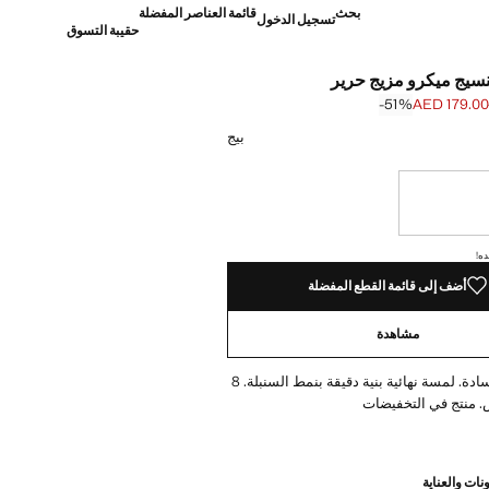
بحث
قائمة العناصر المفضلة
تسجيل الدخول
حقيبة التسوق
سيج ميكرو مزيج حرير
‎-51‎%‎
AED 179.00
]
AED 369. ]
بيج
نا أريده!
ده!
أضف إلى قائمة القطع المفضلة
مشاهدة
حرير. تصميم سادة. لمسة نهائية بنية دقيقة بنمط السنبلة. 8
 منتج في التخفيضات
نات والعناية