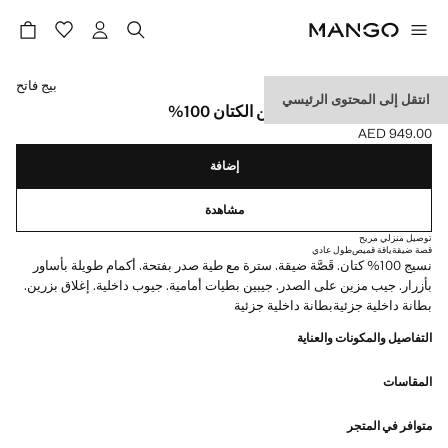
حدد اللون
بيج فاتح
انتقل إلى المحتوى الرئيسي
بليزر بذلة بتفصيلة نحيفة من الكتان 100%
AED 949.00
السعر الحالي [AED 949.00 ]
إضافة
مشاهدة
توصيل منزلي مريح
قصة ضيقة
ياقة قميص
طول عادي
نسيج 100% كتان. قَصَّة ضيقة. سترة مع طية صدر بفتحة. أكمام طويلة بأساور
بأزرار. جيب مزين على الصدر. جيبين بطيات أمامية. جيوب داخلية. إغلاق بزرين.
بطانة داخلية جزئيةبطانة داخلية جزئية
التفاصيل والمكونات والعناية
المقاسات
متوافر في المتجر