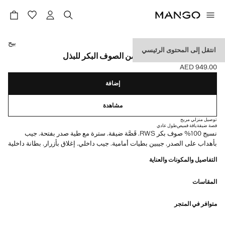
حدد اللون
بيج
انتقل إلى المحتوى الرئيسي
سترة تورين بنسبة 100% من الصوف البكر للبذل
AED 949.00
السعر الحالي [AED 949.00 ]
إضافة
مشاهدة
توصيل منزلي مريح
قصة ضيقة
ياقة قميص
طول عادي
نسيج 100% صوف بكر RWS. قَصَّة ضيقة. سترة مع طية صدر بفتحة. جيب
بأهداب على الصدر. جيبين بطيات أمامية. جيب داخلي. إغلاق بأزرار. بطانة داخلية
التفاصيل والمكونات والعناية
المقاسات
متوافر في المتجر