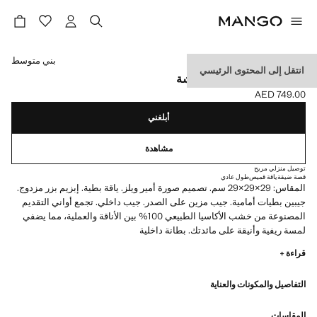
حدد اللون
بني متوسط
انتقل إلى المحتوى الرئيسي
بدلة بليزر ميلان ويلز منقوشة
AED 749.00
السعر الحالي [AED 749.00 ]
أبلغني
مشاهدة
توصيل منزلي مريح
قصة ضيقة
ياقة قميص
طول عادي
المقاس: 29×29×29 سم. تصميم صورة أمير ويلز. ياقة بطية. إبزيم بزر مزدوج.
جيبين بطيات أمامية. جيب مزين على الصدر. جيب داخلي. تجمع أواني التقديم
المصنوعة من خشب الأكاسيا الطبيعي 100% بين الأناقة والعملية، مما يضفي
لمسة ريفية وأنيقة على مائدتك. بطانة داخلية
قراءة +
التفاصيل والمكونات والعناية
المقاسات