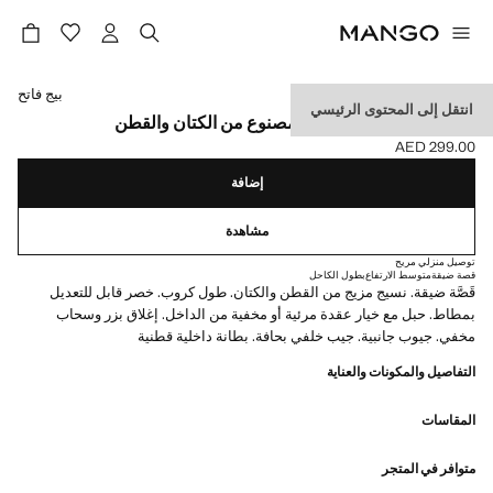
حدد اللون
بيج فاتح
انتقل إلى المحتوى الرئيسي
بنطال بقصة ضيقة كروب مصنوع من الكتان والقطن
AED 299.00
السعر الحالي [AED 299.00 ]
إضافة
مشاهدة
توصيل منزلي مريح
قصة ضيقة
متوسط الارتفاع
بطول الكاحل
قَصَّة ضيقة. نسيج مزيج من القطن والكتان. طول كروب. خصر قابل للتعديل
بمطاط. حبل مع خيار عقدة مرئية أو مخفية من الداخل. إغلاق بزر وسحاب
مخفي. جيوب جانبية. جيب خلفي بحافة. بطانة داخلية قطنية
التفاصيل والمكونات والعناية
المقاسات
متوافر في المتجر