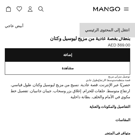
حدد اللون
أبيض عاجي
انتقل إلى المحتوى الرئيسي
متوفر حصريًا عبر الإنترنت
بنطال بقصة عادية من مزيج ليوسيل وكتان
AED 369.00
السعر الحالي [AED 369.00 ]
إضافة
مشاهدة
توصيل منزلي مريح
قصة منتظمة
متوسط الارتفاع
طول عادي
حصريًا عبر الإنترنت. قصة عادية. نسيج من مزيج ليوسيل وكتان. طول قياسي.
ارتفاع متوسط. حلقات للحزام. إغلاق بزر وسحاب. جيبان جانبيان. تفصيل خط
مكوي في الأمام والخلف. بطانة داخلية
التفاصيل والمكونات والعناية
المقاسات
متوافر في المتجر