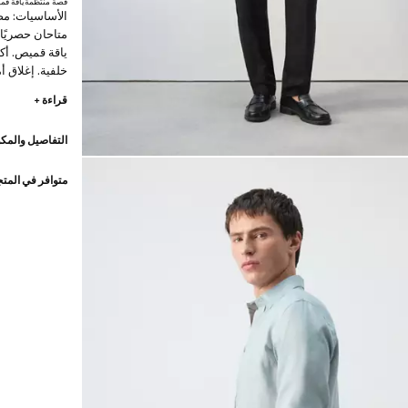
قصة منتظمة
ياقة ق
الأساسيات: مصن
ياقة قميص. أك
خلفية. إغلاق 
رود x مانجو
قراءة +
الأساسيات: مص
التفاصيل والمكو
بإضافة اختبارا
فائقة في التصن
كلاسيكي
متوافر في المت