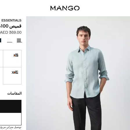
ESSENTIALS
قميص 100% من الكتان منتظم
AED 369.00
السعر الحالي [AED 369.00 
حدد اللون
S
XS
القطع الأخي
توصيل خلال مدة ت
XXL
القطع الأخي
توصيل خلال مدة ت
القطع الأخيرة!
غير متوفر. أنا أري
توصيل خلال مدة تتراوح بي
المقاسات
توصيل منزلي مريح