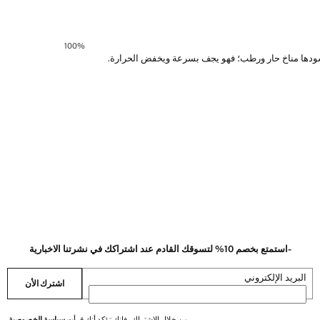
100‎%‎
ي يسودها مناخ حار ورطب؛ فهو يجف بسرعة ويخفض الحرارة.
-استمتع بخصم 10% لتسوقك القادم عند اشتراكك في نشرتنا الاخبارية
البريد الإلكتروني
اشترك الأن
من خلال الاشتراك، فإنك تؤكد أنك قرأت
سياسة الخصوصية
.