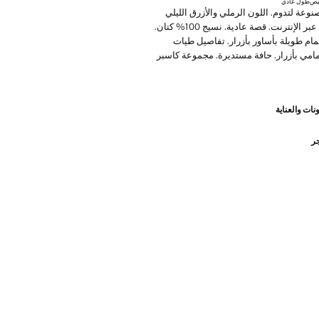
ميص
طول عادي
وعة لتدوم. اللون الرملي والأزرق الليلي
متاحان حصريًا عبر الإنترنت. قصة عادية. نسيج 100% كتان.
مام طويلة بأساور بأزرار. تفاصيل طيات
أمامي بأزرار. حافة مستديرة. مجموعة كاسبر
ممة لتدوم. لقد عززنا متطلبات الجودة لدينا
نات والعناية
ت جديدة للمتانة إلى ملابسنا. مصممة بعناية
يع، فهي تدوم أكثر كما أنها متنوعة وذات طابع
جر