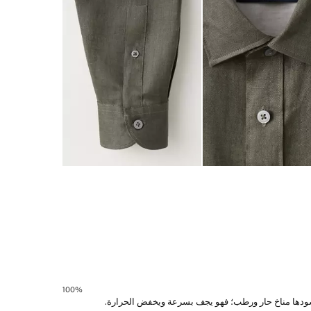
100‎%‎
ي يسودها مناخ حار ورطب؛ فهو يجف بسرعة ويخفض الحرارة.