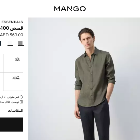
ESSENTIALS
قميص 100% من الكتان منتظم
AED 369.00
السعر الحالي [AED 369.00 
حدد اللون
S
XS
غير متوفر. أ
XXL
غير متوفر. أ
القطع الأخيرة!
غير متوفر. أنا أري
توصيل خلال مدة تتراوح بي
المقاسات