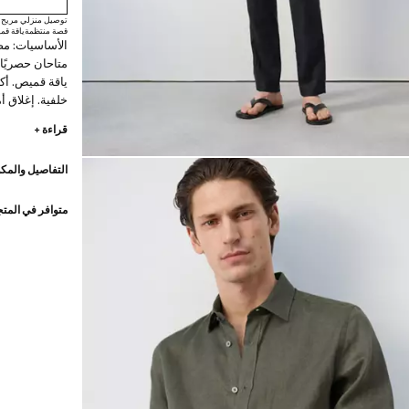
توصيل منزلي مريح
قصة منتظمة
ياقة ق
الأساسيات: مصن
ياقة قميص. أك
خلفية. إغلاق 
رود x مانجو
قراءة +
الأساسيات: مص
التفاصيل والمكو
بإضافة اختبارا
فائقة في التصن
كلاسيكي
متوافر في المت