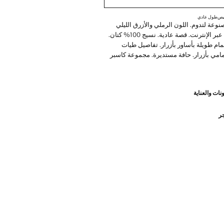
ميص
طول عادي
وعة لتدوم. اللون الرملي والأزرق الليلي
متاحان حصريًا عبر الإنترنت. قصة عادية. نسيج 100% كتان.
مام طويلة بأساور بأزرار. تفاصيل طيات
أمامي بأزرار. حافة مستديرة. مجموعة كاسبر
ممة لتدوم. لقد عززنا متطلبات الجودة لدينا
نات والعناية
ت جديدة للمتانة إلى ملابسنا. مصممة بعناية
يع، فهي تدوم أكثر كما أنها متنوعة وذات طابع
جر